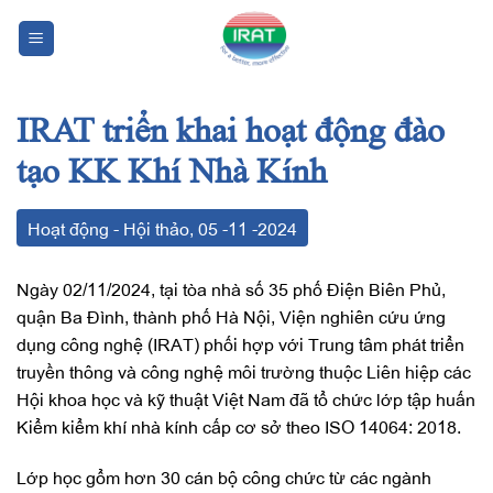
Chuyển
đến
nội
dung
IRAT triển khai hoạt động đào
tạo KK Khí Nhà Kính
Hoạt động - Hội thảo
,
05
-11
-2024
Ngày 02/11/2024, tại tòa nhà số 35 phố Điện Biên Phủ,
quận Ba Đình, thành phố Hà Nội, Viện nghiên cứu ứng
dụng công nghệ (IRAT) phối hợp với Trung tâm phát triển
truyền thông và công nghệ môi trường thuộc Liên hiệp các
Hội khoa học và kỹ thuật Việt Nam đã tổ chức lớp tập huấn
Kiểm kiểm khí nhà kính cấp cơ sở theo ISO 14064: 2018.
Lớp học gổm hơn 30 cán bộ công chức từ các ngành