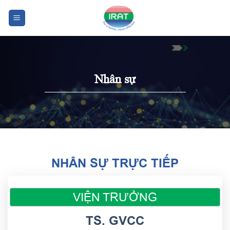
Chuyển
đến
nội
dung
Nhân sự
NHÂN SỰ TRỰC TIẾP
VIỆN TRƯỞNG
TS. GVCC