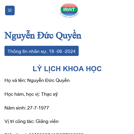
Chuyển
đến
nội
dung
Nguyễn Đức Quyền
Thông tin nhân sự
,
18
-06
-2024
LÝ LỊCH KHOA HỌC
Họ và tên: Nguyễn Đức Quyền
Học hàm, học vị: Thạc sỹ
Năm sinh: 27-7-1977
Vị trí công tác: Giảng viên